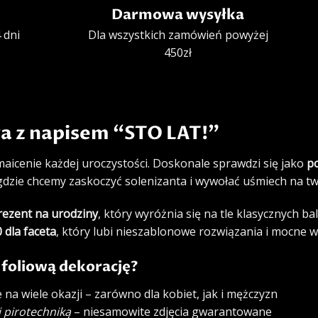
Darmowa wysyłka
 dni
Dla wszystkich zamówień powyżej
450zł
wa z napisem “STO LAT!”
icenie każdej uroczystości. Doskonale sprawdzi się jako
po
 gdzie chcemy zaskoczyć solenizanta i wywołać uśmiech na tw
rezent na urodziny
, który wyróżnia się na tle klasycznych b
 dla faceta
, który lubi nieszablonowe rozwiązania i mocne we
 foliową dekorację?
 na wiele okazji – zarówno dla kobiet, jak i mężczyzn
i
pirotechniką
– niesamowite zdjęcia gwarantowane