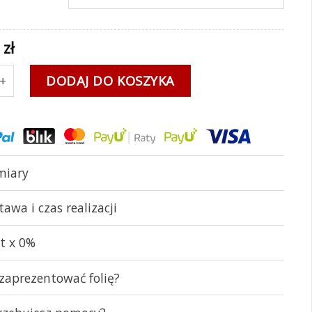
0
zł
at!
DODAJ DO KOSZYKA
iary
tawa i czas realizacji
at x 0%
 zaprezentować folię?