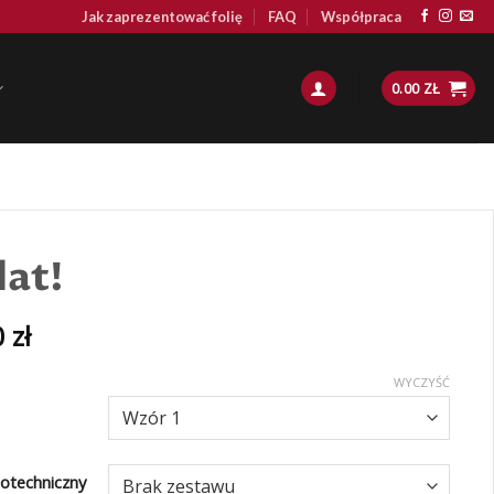
Jak zaprezentować folię
FAQ
Współpraca
0.00
ZŁ
lat!
0
zł
WYCZYŚĆ
otechniczny