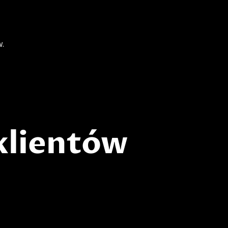
w.
klientów