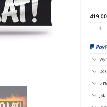
419.0
ilość Sto l
Wym
Dos
5 r
Jak